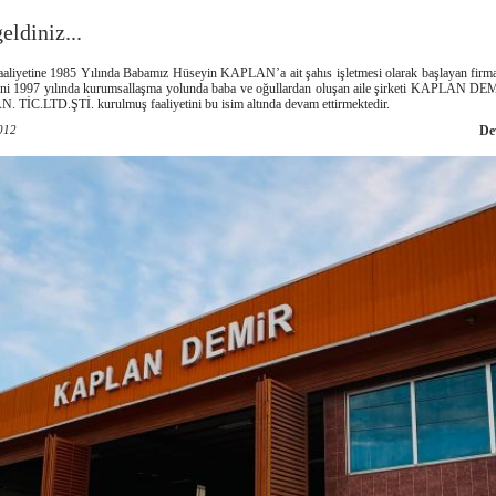
eldiniz...
faaliyetine 1985 Yılında Babamız Hüseyin KAPLAN’a ait şahıs işletmesi olarak başlayan firm
tini 1997 yılında kurumsallaşma yolunda baba ve oğullardan oluşan aile şirketi KAPLAN D
. TİC.LTD.ŞTİ. kurulmuş faaliyetini bu isim altında devam ettirmektedir.
012
De