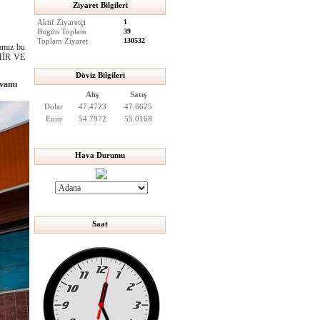
Ziyaret Bilgileri
Aktif Ziyaretçi
1
Bugün Toplam
39
Toplam Ziyaret
130532
amız bu
EMİR VE
Döviz Bilgileri
vamı
Alış
Satış
Dolar
47.4723
47.6625
Euro
54.7972
55.0168
Hava Durumu
Saat