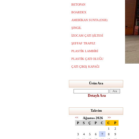
BETOPAN
BOARDEX
AMERİKAN SUNTA (OSB)
ŞINGIL
İZOCAM ÇATI ŞİLTESİ
ŞEFFAF TRAPEZ
PLASTİK LAMBİRİ
PLASTİK ÇATI OLUĞU
ÇATI ÇIKIŞ KAPAĞI
Ürün Ara
Detaylı Ara
Takvim
<<
Ağustos 2026
>>
P
S
Ç
P
C
C
P
1
2
3
4
5
6
7
8
9