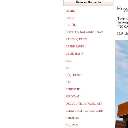
Ürün ve Hizmetler
Hoşg
DEMİR
BORU
Ticari 
faaliye
PROFİL
İNŞ.SAN
BOYALI & GALVANİZLİ SAC
05.04.2
SANDVİÇ PANEL
CEPHE PANELİ
ÇELİK HASIR
NPU
NPI
KÖŞEBENT
SAC
FERFORJE
HIRDAVAT
ÖRGÜLÜ TEL & PANEL ÇİT
ELEKTRİKLİ ( EL ALETLERİ)
STRAFOR
ALÇIPAN