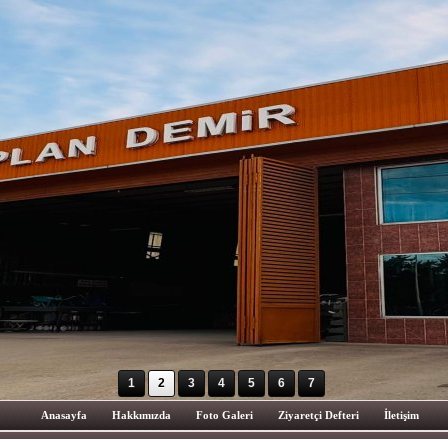
1
2
3
4
5
6
7
Anasayfa
Hakkımızda
Foto Galeri
Ziyaretçi Defteri
İletişim